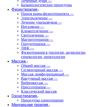
Лечебные души
—
Бальнеологические процедуры
Физиотерапия
Прием врача-физиотерапевта
—
Электролечение
—
Лечение ультразвуком
—
Ингаляции
—
Климатолечение
—
Светолечение
—
Магнитотерапия
—
Гирудотерапия
—
ЛФК
—
Физиотерапия в урологии, андрологии,
гинекологии, проктологии
Массаж
Общий массаж
—
Сегментарный массаж
—
Массаж лимфодренажный
—
Вакуумный массаж
—
Вибромассаж
—
Прессотерапия
—
Классический массаж
Озонотерапия
Процедуры озонотерапии
Мануальная терапия