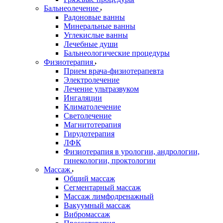
Бальнеолечение
Радоновые ванны
Минеральные ванны
Углекислые ванны
Лечебные души
Бальнеологические процедуры
Физиотерапия
Прием врача-физиотерапевта
Электролечение
Лечение ультразвуком
Ингаляции
Климатолечение
Светолечение
Магнитотерапия
Гирудотерапия
ЛФК
Физиотерапия в урологии, андрологии,
гинекологии, проктологии
Массаж
Общий массаж
Сегментарный массаж
Массаж лимфодренажный
Вакуумный массаж
Вибромассаж