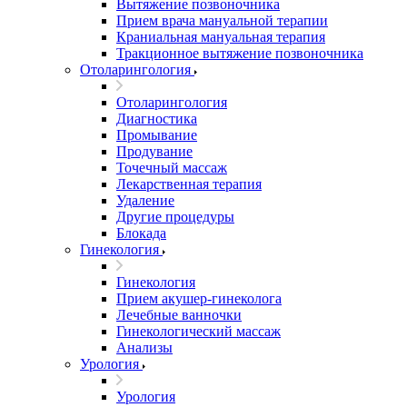
Вытяжение позвоночника
Прием врача мануальной терапии
Краниальная мануальная терапия
Тракционное вытяжение позвоночника
Отоларингология
Отоларингология
Диагностика
Промывание
Продувание
Точечный массаж
Лекарственная терапия
Удаление
Другие процедуры
Блокада
Гинекология
Гинекология
Прием акушер-гинеколога
Лечебные ванночки
Гинекологический массаж
Анализы
Урология
Урология