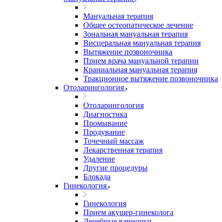
Мануальная терапия
Общее остеопатическое лечение
Зональная мануальная терапия
Висцеральная мануальная терапия
Вытяжение позвоночника
Прием врача мануальной терапии
Краниальная мануальная терапия
Тракционное вытяжение позвоночника
Отоларингология
Отоларингология
Диагностика
Промывание
Продувание
Точечный массаж
Лекарственная терапия
Удаление
Другие процедуры
Блокада
Гинекология
Гинекология
Прием акушер-гинеколога
Лечебные ванночки