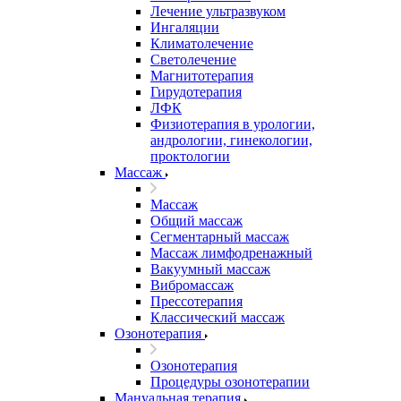
Лечение ультразвуком
Ингаляции
Климатолечение
Светолечение
Магнитотерапия
Гирудотерапия
ЛФК
Физиотерапия в урологии,
андрологии, гинекологии,
проктологии
Массаж
Массаж
Общий массаж
Сегментарный массаж
Массаж лимфодренажный
Вакуумный массаж
Вибромассаж
Прессотерапия
Классический массаж
Озонотерапия
Озонотерапия
Процедуры озонотерапии
Мануальная терапия