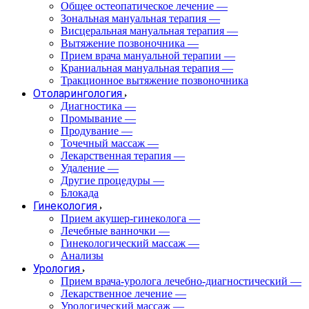
Общее остеопатическое лечение
—
Зональная мануальная терапия
—
Висцеральная мануальная терапия
—
Вытяжение позвоночника
—
Прием врача мануальной терапии
—
Краниальная мануальная терапия
—
Тракционное вытяжение позвоночника
Отоларингология
Диагностика
—
Промывание
—
Продувание
—
Точечный массаж
—
Лекарственная терапия
—
Удаление
—
Другие процедуры
—
Блокада
Гинекология
Прием акушер-гинеколога
—
Лечебные ванночки
—
Гинекологический массаж
—
Анализы
Урология
Прием врача-уролога лечебно-диагностический
—
Лекарственное лечение
—
Урологический массаж
—