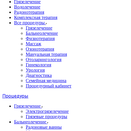
Грязелечение
Водолечение
Радонотерапия
Комплексная терапия
Все процедуры
Грязелечение
Бальнеолечение
Физиотерапия
Массаж
Озонотерапия
Мануальная терапия
Отоларингология
Гинекология
Урология
Диагностика
Семейная медицина
Процедурный кабинет
Процедуры
Грязелечение
Электрогрязелечение
Грязевые процедуры
Бальнеолечение
Радоновые ванны