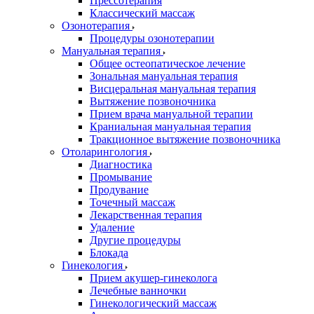
Прессотерапия
Классический массаж
Озонотерапия
Процедуры озонотерапии
Мануальная терапия
Общее остеопатическое лечение
Зональная мануальная терапия
Висцеральная мануальная терапия
Вытяжение позвоночника
Прием врача мануальной терапии
Краниальная мануальная терапия
Тракционное вытяжение позвоночника
Отоларингология
Диагностика
Промывание
Продувание
Точечный массаж
Лекарственная терапия
Удаление
Другие процедуры
Блокада
Гинекология
Прием акушер-гинеколога
Лечебные ванночки
Гинекологический массаж