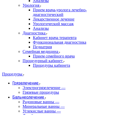
Анализы
Урология
Прием врача-уролога лечебно-
диагностический
Лекарственное лечение
Урологический массаж
Анализы
Диагностика
Кабинет врача терапевта
Функциональная диагностика
Педиатрия
Семейная медицина
Прием семейного врача
Процедурный кабинет
Процедуры кабинета
Процедуры
Грязелечение
Электрогрязелечение
—
Грязевые процедуры
Бальнеолечение
Радоновые ванны
—
Минеральные ванны
—
Углекислые ванны
—