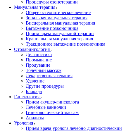
Процедуры озонотерапии
Мануальная терапия
Общее остеопатическое лечение
Зональная мануальная терапия
Висцеральная мануальная терапия
Вытяжение позвоночника
Прием врача мануальной терапии
Краниальная мануальная терапия
Тракционное вытяжение позвоночника
Отоларингология
Диагностика
Промывание
Продувание
Точечный массаж
Лекарственная терапия
Удаление
Другие процедуры
Блокада
Гинекология
Прием акушер-гинеколога
Лечебные ванночки
Гинекологический массаж
Анализы
Урология
Прием врача-уролога лечебно-диагностический