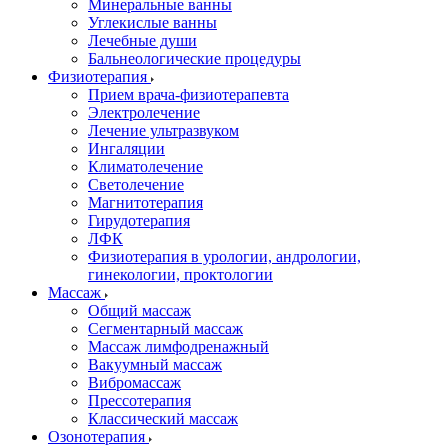
Минеральные ванны
Углекислые ванны
Лечебные души
Бальнеологические процедуры
Физиотерапия
Прием врача-физиотерапевта
Электролечение
Лечение ультразвуком
Ингаляции
Климатолечение
Светолечение
Магнитотерапия
Гирудотерапия
ЛФК
Физиотерапия в урологии, андрологии,
гинекологии, проктологии
Массаж
Общий массаж
Сегментарный массаж
Массаж лимфодренажный
Вакуумный массаж
Вибромассаж
Прессотерапия
Классический массаж
Озонотерапия