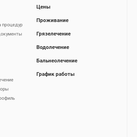
Цены
Проживание
а процедур
Грязелечение
документы
Водолечение
Бальнеолечение
График работы
ечение
торы
рофиль