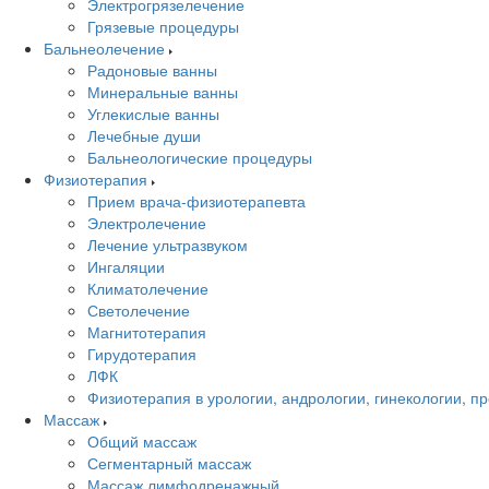
Электрогрязелечение
Грязевые процедуры
Бальнеолечение
Радоновые ванны
Минеральные ванны
Углекислые ванны
Лечебные души
Бальнеологические процедуры
Физиотерапия
Прием врача-физиотерапевта
Электролечение
Лечение ультразвуком
Ингаляции
Климатолечение
Светолечение
Магнитотерапия
Гирудотерапия
ЛФК
Физиотерапия в урологии, андрологии, гинекологии, п
Массаж
Общий массаж
Сегментарный массаж
Массаж лимфодренажный