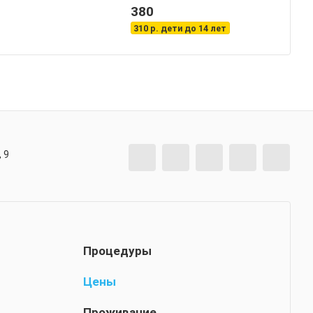
380
310 р. дети до 14 лет
 9
Процедуры
Цены
Проживание