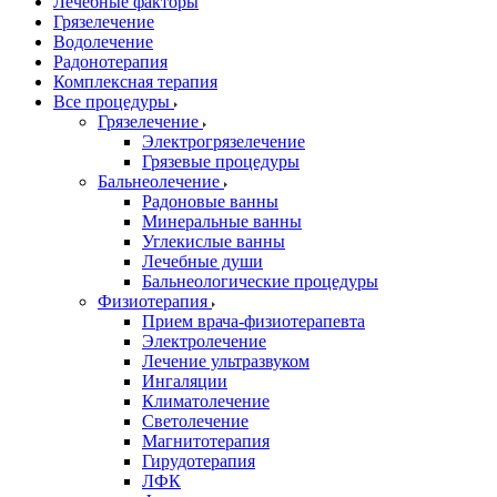
Лечебные факторы
Грязелечение
Водолечение
Радонотерапия
Комплексная терапия
Все процедуры
Грязелечение
Электрогрязелечение
Грязевые процедуры
Бальнеолечение
Радоновые ванны
Минеральные ванны
Углекислые ванны
Лечебные души
Бальнеологические процедуры
Физиотерапия
Прием врача-физиотерапевта
Электролечение
Лечение ультразвуком
Ингаляции
Климатолечение
Светолечение
Магнитотерапия
Гирудотерапия
ЛФК