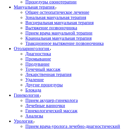
Процедуры озонотерапии
Мануальная терапия
Общее остеопатическое лечение
Зональная мануальная терапия
Висцеральная мануальная терапия
Вытяжение позвоночника
Прием врача мануальной терапии
Краниальная мануальная терапия
Тракционное вытяжение позвоночника
Отоларингология
Диагностика
Промывание
Продувание
Точечный массаж
Лекарственная терапия
Удаление
Другие процедуры
Блокада
Гинекология
Прием акушер-гинеколога
Лечебные ванночки
Гинекологический массаж
Анализы
Урология
Прием врача-уролога лечебно-диагностический