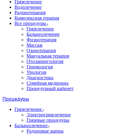
Грязелечение
Водолечение
Радонотерапия
Комплексная терапия
Все процедуры
Грязелечение
Бальнеолечение
Физиотерапия
Массаж
Озонотерапия
Мануальная терапия
Отоларингология
Гинекология
Урология
Диагностика
Семейная медицина
Процедурный кабинет
Процедуры
Грязелечение
Электрогрязелечение
Грязевые процедуры
Бальнеолечение
Радоновые ванны