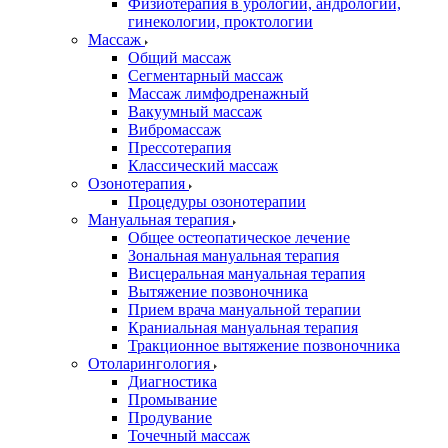
Физиотерапия в урологии, андрологии,
гинекологии, проктологии
Массаж
Общий массаж
Сегментарный массаж
Массаж лимфодренажный
Вакуумный массаж
Вибромассаж
Прессотерапия
Классический массаж
Озонотерапия
Процедуры озонотерапии
Мануальная терапия
Общее остеопатическое лечение
Зональная мануальная терапия
Висцеральная мануальная терапия
Вытяжение позвоночника
Прием врача мануальной терапии
Краниальная мануальная терапия
Тракционное вытяжение позвоночника
Отоларингология
Диагностика
Промывание
Продувание
Точечный массаж