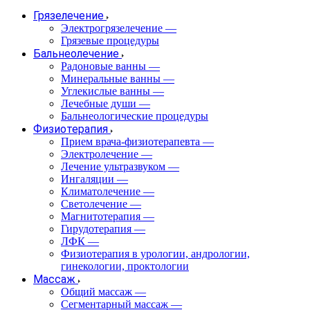
Грязелечение
Электрогрязелечение
—
Грязевые процедуры
Бальнеолечение
Радоновые ванны
—
Минеральные ванны
—
Углекислые ванны
—
Лечебные души
—
Бальнеологические процедуры
Физиотерапия
Прием врача-физиотерапевта
—
Электролечение
—
Лечение ультразвуком
—
Ингаляции
—
Климатолечение
—
Светолечение
—
Магнитотерапия
—
Гирудотерапия
—
ЛФК
—
Физиотерапия в урологии, андрологии,
гинекологии, проктологии
Массаж
Общий массаж
—
Сегментарный массаж
—