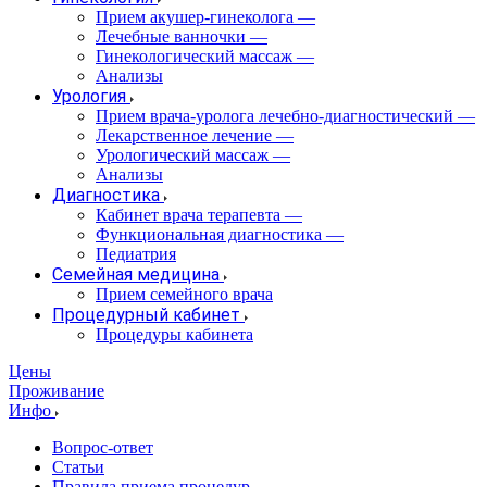
Прием акушер-гинеколога
—
Лечебные ванночки
—
Гинекологический массаж
—
Анализы
Урология
Прием врача-уролога лечебно-диагностический
—
Лекарственное лечение
—
Урологический массаж
—
Анализы
Диагностика
Кабинет врача терапевта
—
Функциональная диагностика
—
Педиатрия
Семейная медицина
Прием семейного врача
Процедурный кабинет
Процедуры кабинета
Цены
Проживание
Инфо
Вопрос-ответ
Статьи
Правила приема процедур