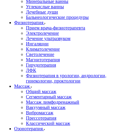
Минеральные ванны
Углекислые ванны
Лечебные души
Бальнеологические процедуры
Физиотерапия
Прием врача-физиотерапевта
Электролечение
Лечение ультразвуком
Ингаляции
Климатолечение
Светолечение
Магнитотерапия
Гирудотерапия
ЛФК
Физиотерапия в урологии, андрологии,
гинекологии, проктологии
Массаж
Общий массаж
Сегментарный массаж
Массаж лимфодренажный
Вакуумный массаж
Вибромассаж
Прессотерапия
Классический массаж
Озонотерапия