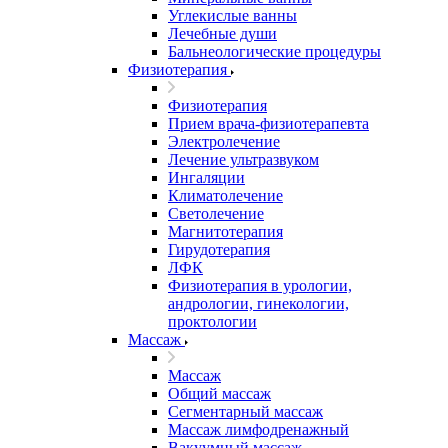
Углекислые ванны
Лечебные души
Бальнеологические процедуры
Физиотерапия
Физиотерапия
Прием врача-физиотерапевта
Электролечение
Лечение ультразвуком
Ингаляции
Климатолечение
Светолечение
Магнитотерапия
Гирудотерапия
ЛФК
Физиотерапия в урологии,
андрологии, гинекологии,
проктологии
Массаж
Массаж
Общий массаж
Сегментарный массаж
Массаж лимфодренажный
Вакуумный массаж