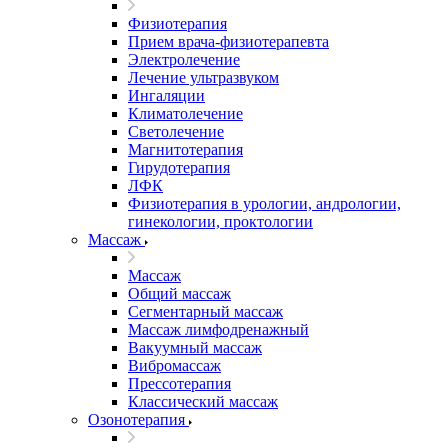
Физиотерапия
Прием врача-физиотерапевта
Электролечение
Лечение ультразвуком
Ингаляции
Климатолечение
Светолечение
Магнитотерапия
Гирудотерапия
ЛФК
Физиотерапия в урологии, андрологии,
гинекологии, проктологии
Массаж
Массаж
Общий массаж
Сегментарный массаж
Массаж лимфодренажный
Вакуумный массаж
Вибромассаж
Прессотерапия
Классический массаж
Озонотерапия