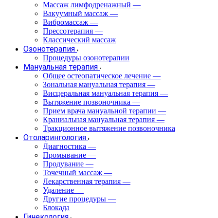
Массаж лимфодренажный
—
Вакуумный массаж
—
Вибромассаж
—
Прессотерапия
—
Классический массаж
Озонотерапия
Процедуры озонотерапии
Мануальная терапия
Общее остеопатическое лечение
—
Зональная мануальная терапия
—
Висцеральная мануальная терапия
—
Вытяжение позвоночника
—
Прием врача мануальной терапии
—
Краниальная мануальная терапия
—
Тракционное вытяжение позвоночника
Отоларингология
Диагностика
—
Промывание
—
Продувание
—
Точечный массаж
—
Лекарственная терапия
—
Удаление
—
Другие процедуры
—
Блокада
Гинекология