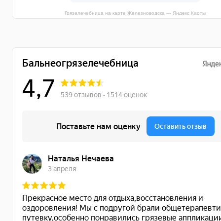
Грязелечебница на карте Железноводска — Яндекс Карты