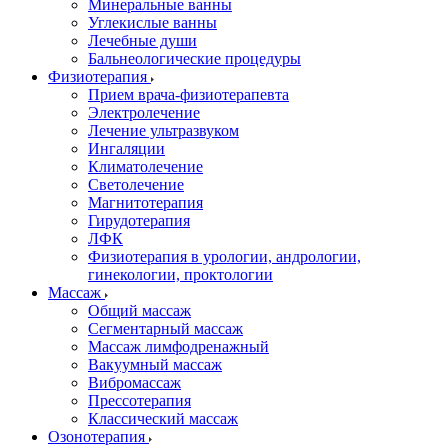
Минеральные ванны
Углекислые ванны
Лечебные души
Бальнеологические процедуры
Физиотерапия
Прием врача-физиотерапевта
Электролечение
Лечение ультразвуком
Ингаляции
Климатолечение
Светолечение
Магнитотерапия
Гирудотерапия
ЛФК
Физиотерапия в урологии, андрологии,
гинекологии, проктологии
Массаж
Общий массаж
Сегментарный массаж
Массаж лимфодренажный
Вакуумный массаж
Вибромассаж
Прессотерапия
Классический массаж
Озонотерапия