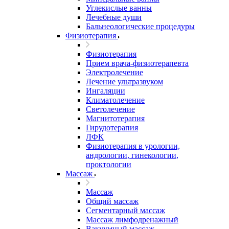
Углекислые ванны
Лечебные души
Бальнеологические процедуры
Физиотерапия
Физиотерапия
Прием врача-физиотерапевта
Электролечение
Лечение ультразвуком
Ингаляции
Климатолечение
Светолечение
Магнитотерапия
Гирудотерапия
ЛФК
Физиотерапия в урологии,
андрологии, гинекологии,
проктологии
Массаж
Массаж
Общий массаж
Сегментарный массаж
Массаж лимфодренажный
Вакуумный массаж