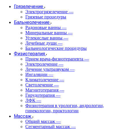
Грязелечение
Электрогрязелечение
—
Грязевые процедуры
Бальнеолечение
Радоновые ванны
—
Минеральные ванны
—
Углекислые ванны
—
Лечебные души
—
Бальнеологические процедуры
Физиотерапия
Прием врача-физиотерапевта
—
Электролечение
—
Лечение ультразвуком
—
Ингаляции
—
Климатолечение
—
Светолечение
—
Магнитотерапия
—
Гирудотерапия
—
ЛФК
—
Физиотерапия в урологии, андрологии,
гинекологии, проктологии
Массаж
Общий массаж
—
Сегментарный массаж
—