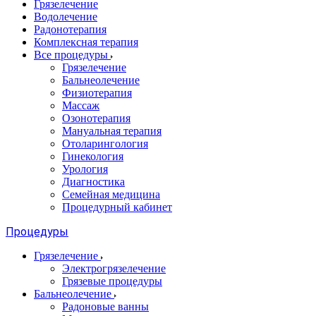
Грязелечение
Водолечение
Радонотерапия
Комплексная терапия
Все процедуры
Грязелечение
Бальнеолечение
Физиотерапия
Массаж
Озонотерапия
Мануальная терапия
Отоларингология
Гинекология
Урология
Диагностика
Семейная медицина
Процедурный кабинет
Процедуры
Грязелечение
Электрогрязелечение
Грязевые процедуры
Бальнеолечение
Радоновые ванны