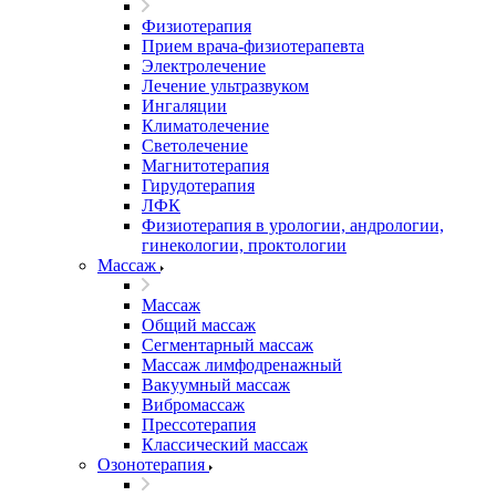
Физиотерапия
Прием врача-физиотерапевта
Электролечение
Лечение ультразвуком
Ингаляции
Климатолечение
Светолечение
Магнитотерапия
Гирудотерапия
ЛФК
Физиотерапия в урологии, андрологии,
гинекологии, проктологии
Массаж
Массаж
Общий массаж
Сегментарный массаж
Массаж лимфодренажный
Вакуумный массаж
Вибромассаж
Прессотерапия
Классический массаж
Озонотерапия