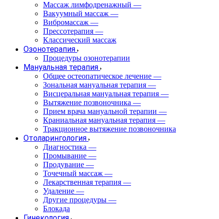
Массаж лимфодренажный
—
Вакуумный массаж
—
Вибромассаж
—
Прессотерапия
—
Классический массаж
Озонотерапия
Процедуры озонотерапии
Мануальная терапия
Общее остеопатическое лечение
—
Зональная мануальная терапия
—
Висцеральная мануальная терапия
—
Вытяжение позвоночника
—
Прием врача мануальной терапии
—
Краниальная мануальная терапия
—
Тракционное вытяжение позвоночника
Отоларингология
Диагностика
—
Промывание
—
Продувание
—
Точечный массаж
—
Лекарственная терапия
—
Удаление
—
Другие процедуры
—
Блокада
Гинекология