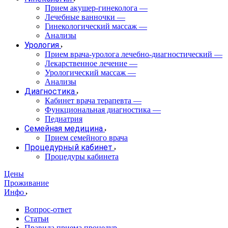
Прием акушер-гинеколога
—
Лечебные ванночки
—
Гинекологический массаж
—
Анализы
Урология
Прием врача-уролога лечебно-диагностический
—
Лекарственное лечение
—
Урологический массаж
—
Анализы
Диагностика
Кабинет врача терапевта
—
Функциональная диагностика
—
Педиатрия
Семейная медицина
Прием семейного врача
Процедурный кабинет
Процедуры кабинета
Цены
Проживание
Инфо
Вопрос-ответ
Статьи
Правила приема процедур