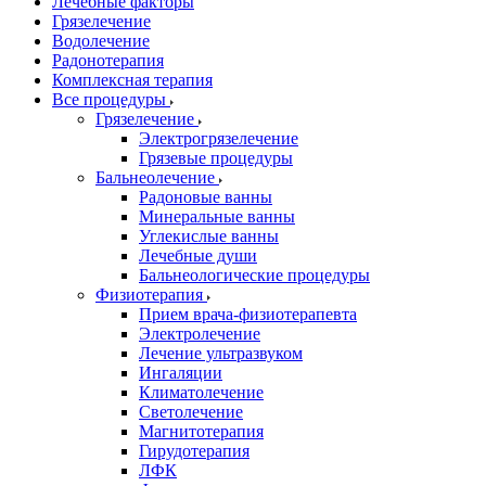
Лечебные факторы
Грязелечение
Водолечение
Радонотерапия
Комплексная терапия
Все процедуры
Грязелечение
Электрогрязелечение
Грязевые процедуры
Бальнеолечение
Радоновые ванны
Минеральные ванны
Углекислые ванны
Лечебные души
Бальнеологические процедуры
Физиотерапия
Прием врача-физиотерапевта
Электролечение
Лечение ультразвуком
Ингаляции
Климатолечение
Светолечение
Магнитотерапия
Гирудотерапия
ЛФК