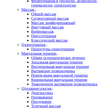
Физиотерапия в урологии, андрологии,
гинекологии, проктологии
Массаж
Общий массаж
Сегментарный массаж
Массаж лимфодренажный
Вакуумный массаж
Вибромассаж
Прессотерапия
Классический массаж
Озонотерапия
Процедуры озонотерапии
Мануальная терапия
Общее остеопатическое лечение
Зональная мануальная терапия
Висцеральная мануальная терапия
Вытяжение позвоночника
Прием врача мануальной терапии
Краниальная мануальная терапия
Тракционное вытяжение позвоночника
Отоларингология
Диагностика
Промывание
Продувание
Точечный массаж