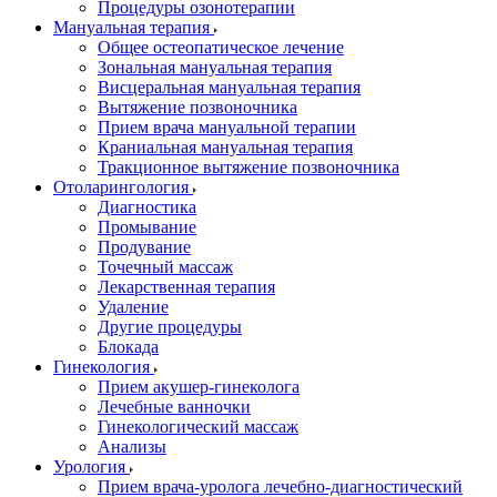
Процедуры озонотерапии
Мануальная терапия
Общее остеопатическое лечение
Зональная мануальная терапия
Висцеральная мануальная терапия
Вытяжение позвоночника
Прием врача мануальной терапии
Краниальная мануальная терапия
Тракционное вытяжение позвоночника
Отоларингология
Диагностика
Промывание
Продувание
Точечный массаж
Лекарственная терапия
Удаление
Другие процедуры
Блокада
Гинекология
Прием акушер-гинеколога
Лечебные ванночки
Гинекологический массаж
Анализы
Урология
Прием врача-уролога лечебно-диагностический