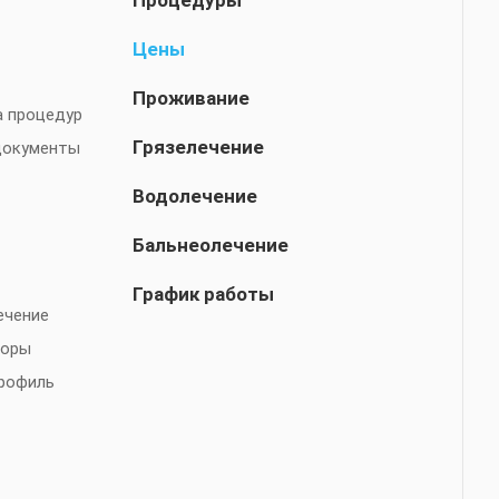
Процедуры
Цены
Проживание
а процедур
Грязелечение
документы
Водолечение
Бальнеолечение
График работы
ечение
торы
рофиль